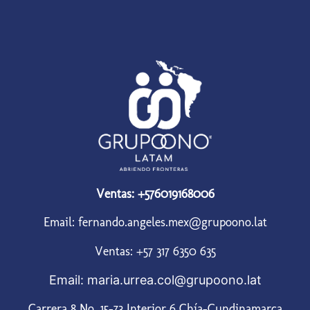
Ventas: +576019168006
Email: fernando.angeles.mex@grupoono.lat
Ventas: +57 317 6350 635
Email: maria.urrea.col@grupoono.lat
Carrera 8 No. 15-73 Interior 6 Chía-Cundinamarca