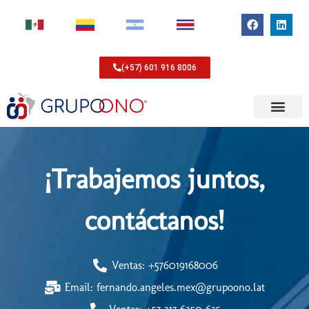
(+57) 601 916 8006
¡Trabajemos juntos,
contáctanos!
Ventas: +576019168006
Email: fernando.angeles.mex@grupoono.lat