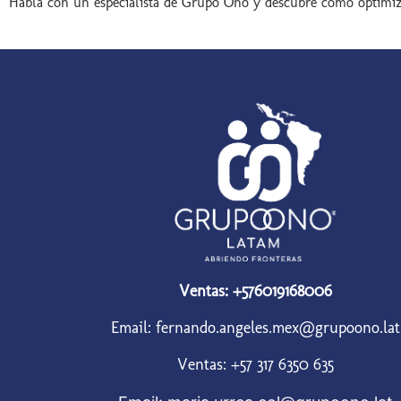
Habla con un especialista de Grupo Ono y descubre cómo optimi
Ventas: +576019168006
Email: fernando.angeles.mex@grupoono.lat
Ventas: +57 317 6350 635